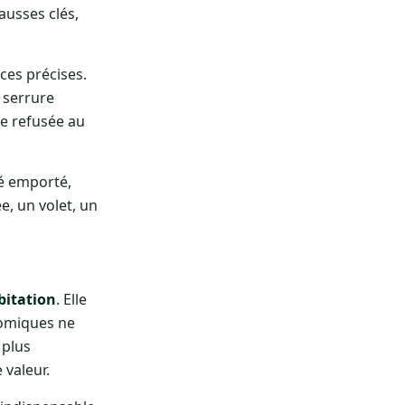
ausses clés,
ces précises.
 serrure
e refusée au
té emporté,
, un volet, un
bitation
. Elle
nomiques ne
 plus
 valeur.