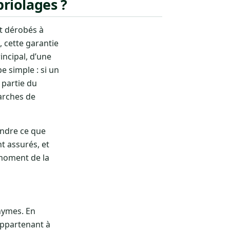
riolages ?
nt dérobés à
, cette garantie
rincipal, d’une
e simple : si un
 partie du
marches de
endre ce que
t assurés, et
 moment de la
nymes. En
appartenant à