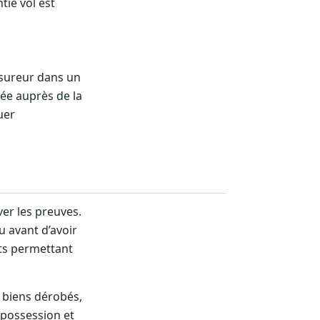
tie vol est
assureur dans un
sée auprès de la
uer
ver les preuves.
ou avant d’avoir
nts permettant
s biens dérobés,
 possession et