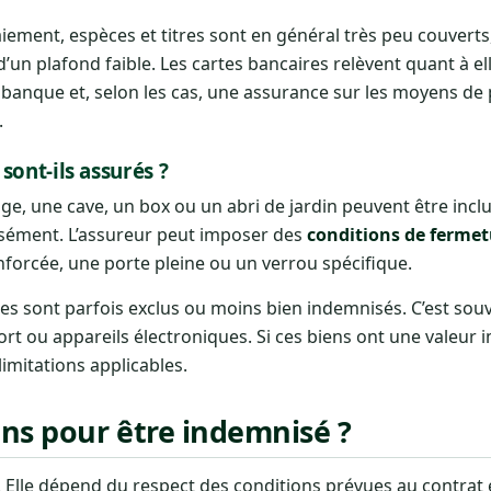
ment, espèces et titres sont en général très peu couverts, 
t d’un plafond faible. Les cartes bancaires relèvent quant à el
a banque et, selon les cas, une assurance sur les moyens d
.
ont-ils assurés ?
, une cave, un box ou un abri de jardin peuvent être inclu
ressément. L’assureur peut imposer des
conditions de fermet
nforcée, une porte pleine ou un verrou spécifique.
s sont parfois exclus ou moins bien indemnisés. C’est souv
ort ou appareils électroniques. Si ces biens ont une valeur i
limitations applicables.
ons pour être indemnisé ?
 Elle dépend du respect des conditions prévues au contrat e