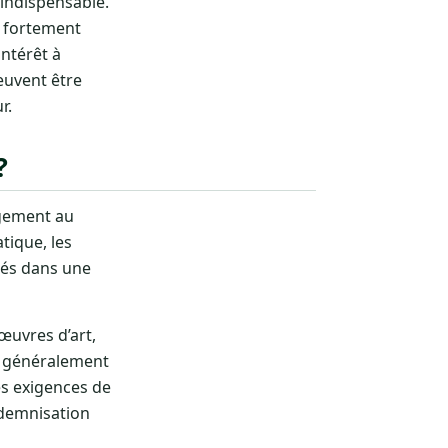
 indispensable.
e fortement
ntérêt à
euvent être
r.
?
ogement au
tique, les
ckés dans une
 œuvres d’art,
t généralement
es exigences de
ndemnisation