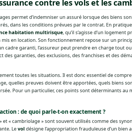
urance contre les vols et les camb
iolages permet d’indemniser un assuré lorsque des biens so
és, dans les conditions prévues par le contrat. En pratique
nce habitation multirisque
, qu’il s’agisse d’un logement p
 mis en location. Son fonctionnement repose sur un princip
 un cadre garanti, l’assureur peut prendre en charge tout ou
ct des garanties, des exclusions, des franchises et des dé
ment toutes les situations. Il est donc essentiel de compr
e, quelles preuves doivent être apportées, quels biens son
versée. Pour un particulier, ces points sont déterminants au
raction : de quoi parle-t-on exactement ?
l » et « cambriolage » sont souvent utilisés comme des syno
ante. Le
vol
désigne l’appropriation frauduleuse d’un bien 