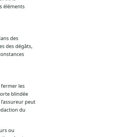
urs éléments
dans des
es des dégâts,
rconstances
 fermer les
porte blindée
 l’assureur peut
édaction du
ours ou