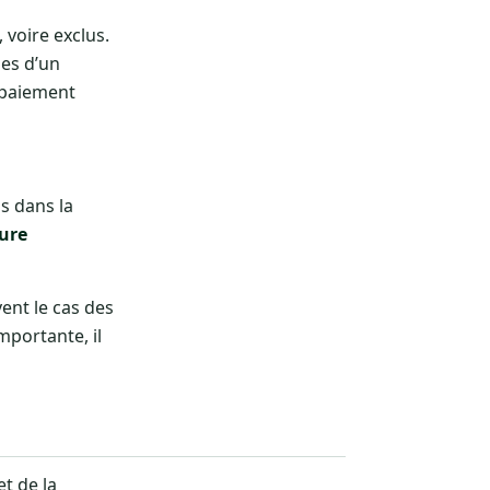
voire exclus.
les d’un
e paiement
s dans la
ure
ent le cas des
mportante, il
t de la