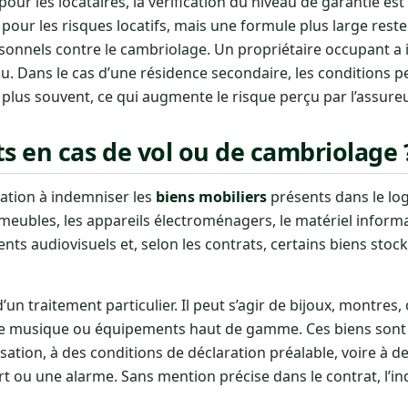
ur les locataires, la vérification du niveau de garantie est
 pour les risques locatifs, mais une formule plus large rest
nnels contre le cambriolage. Un propriétaire occupant a i
nu. Dans le cas d’une résidence secondaire, les conditions p
 plus souvent, ce qui augmente le risque perçu par l’assureu
s en cas de vol ou de cambriolage 
cation à indemniser les
biens mobiliers
présents dans le l
 meubles, les appareils électroménagers, le matériel informa
nts audiovisuels et, selon les contrats, certains biens sto
’un traitement particulier. Il peut s’agir de bijoux, montres,
s de musique ou équipements haut de gamme. Ces biens son
ation, à des conditions de déclaration préalable, voire à d
t ou une alarme. Sans mention précise dans le contrat, l’i