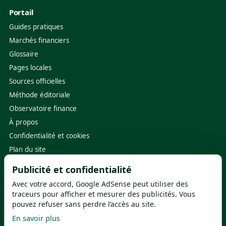
Portail
Guides pratiques
Marchés financiers
Glossaire
Pages locales
Sources officielles
Méthode éditoriale
Observatoire finance
À propos
Confidentialité et cookies
Plan du site
Publicité et confidentialité
Sources utiles
Avec votre accord, Google AdSense peut utiliser des
Banque de France
·
ACPR
traceurs pour afficher et mesurer des publicités. Vous
pouvez refuser sans perdre l’accès au site.
ABE Info Service
·
FGDR
En savoir plus
Service-Public.fr
·
ORIAS