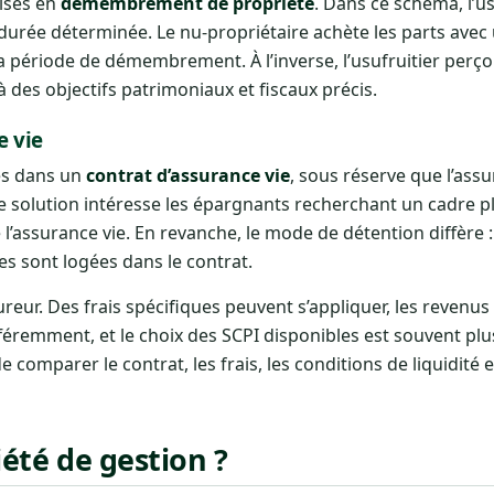
uises en
démembrement de propriété
. Dans ce schéma, l’us
urée déterminée. Le nu-propriétaire achète les parts avec
 période de démembrement. À l’inverse, l’usufruitier perçoi
des objectifs patrimoniaux et fiscaux précis.
e vie
es dans un
contrat d’assurance vie
, sous réserve que l’assu
e solution intéresse les épargnants recherchant un cadre p
 l’assurance vie. En revanche, le mode de détention diffère 
es sont logées dans le contrat.
reur. Des frais spécifiques peuvent s’appliquer, les revenus
fféremment, et le choix des SCPI disponibles est souvent plu
e comparer le contrat, les frais, les conditions de liquidité 
iété de gestion ?