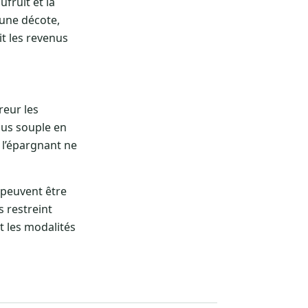
ufruit et la
 une décote,
t les revenus
reur les
lus souple en
: l’épargnant ne
 peuvent être
s restreint
et les modalités