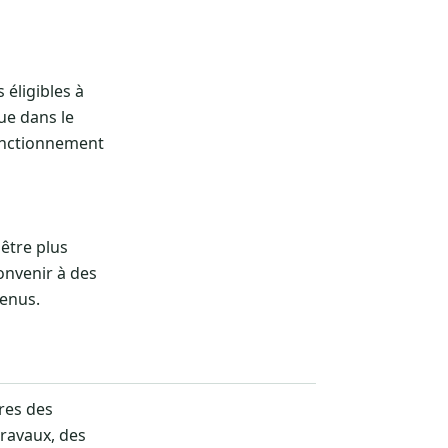
 éligibles à
que dans le
fonctionnement
être plus
convenir à des
venus.
res des
travaux, des