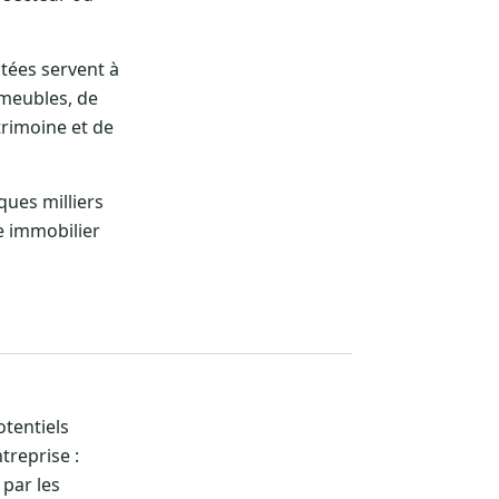
ctées servent à
mmeubles, de
atrimoine et de
ues milliers
e immobilier
otentiels
treprise :
 par les