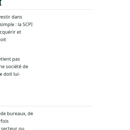
I
vestir dans
imple : la SCPI
cquérir et
oit
étient pas
une société de
 doit lui-
r de bureaux, de
fois
n secteur ou