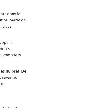
nts dans le
ut ou partie de
 le cas
’apport
ements
s volontiers
ces du prêt. De
es revenus
e de