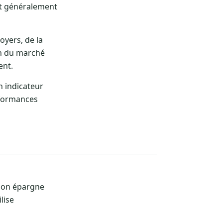
est généralement
oyers, de la
ion du marché
ent.
’un indicateur
rformances
 son épargne
lise