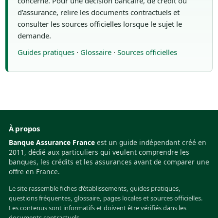
concerné. Pour une décision bancaire, de crédit ou
d’assurance, relire les documents contractuels et
consulter les sources officielles lorsque le sujet le
demande.
Guides pratiques
·
Glossaire
·
Sources officielles
À propos
Banque Assurance France
est un guide indépendant créé en
2011, dédié aux particuliers qui veulent comprendre les
banques, les crédits et les assurances avant de comparer une
offre en France.
Le site rassemble fiches d’établissements, guides pratiques,
questions fréquentes, glossaire, pages locales et sources officielles.
Les contenus sont informatifs et doivent être vérifiés dans les
documents contractuels.