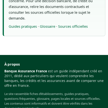
concerné. Pour une décision bancaire, de crédit ou
d’assurance, relire les documents contractuels et
consulter les sources officielles lorsque le sujet le
demande.
Guides pratiques
·
Glossaire
·
Sources officielles
À propos
Banque Assurance France
est un guide indépendant créé en
2011, dédié aux particuliers qui veulent comprendre les
banques, les crédits et les assurances avant de comparer une
offre en France.
Le site rassemble fiches d’établissements, guides pratiques,
questions fréquentes, glossaire, pages locales et sources officielles.
Les contenus sont informatifs et doivent être vérifiés dans les