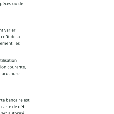
espèces ou de
.
t varier
 coût de la
iement, les
ilisation
tion courante,
la brochure
rte bancaire est
e carte de débit
vert autorisé,