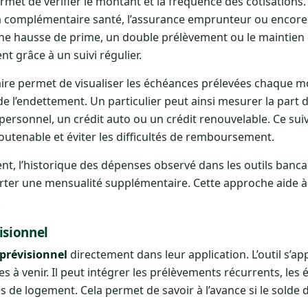
rmet de vérifier le montant et la fréquence des cotisations
 la complémentaire santé, l’assurance emprunteur ou encore
. Une hausse de prime, un double prélèvement ou le maintien
nt grâce à un suivi régulier.
aire permet de visualiser les échéances prélevées chaque mo
de l’endettement. Un particulier peut ainsi mesurer la part 
personnel, un crédit auto ou un crédit renouvelable. Ce suiv
outenable et éviter les difficultés de remboursement.
t, l’historique des dépenses observé dans les outils banca
porter une mensualité supplémentaire. Cette approche aide 
.
isionnel
prévisionnel
directement dans leur application. L’outil s’ap
 à venir. Il peut intégrer les prélèvements récurrents, les
is de logement. Cela permet de savoir à l’avance si le solde 