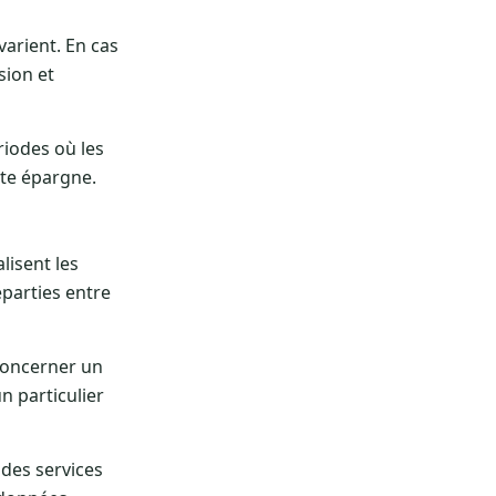
varient. En cas
sion et
riodes où les
pte épargne.
lisent les
éparties entre
 concerner un
n particulier
 des services