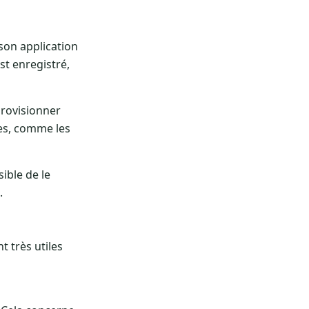
 son application
t enregistré,
provisionner
es, comme les
sible de le
.
t très utiles