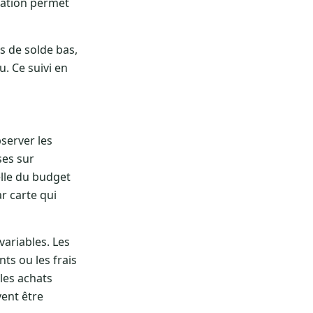
isation permet
as de solde bas,
. Ce suivi en
bserver les
ses sur
elle du budget
r carte qui
ariables. Les
ts ou les frais
 les achats
vent être