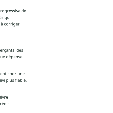
progressive de
és qui
 à corriger
erçants, des
que dépense.
ement chez une
vi plus fiable.
uivre
rédit