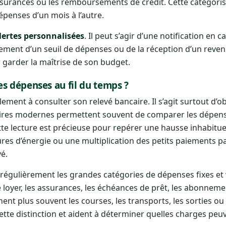
s assurances ou les remboursements de crédit. Cette catégor
épenses d’un mois à l’autre.
lertes personnalisées
. Il peut s’agir d’une notification en c
ment d’un seuil de dépenses ou de la réception d’un revenu
r garder la maîtrise de son budget.
s dépenses au fil du temps ?
ement à consulter son relevé bancaire. Il s’agit surtout d’o
caires modernes permettent souvent de comparer les dépen
tte lecture est précieuse pour repérer une hausse inhabitu
es d’énergie ou une multiplication des petits paiements pa
é.
gulièrement les grandes catégories de dépenses fixes et v
oyer, les assurances, les échéances de prêt, les abonnemen
nt plus souvent les courses, les transports, les sorties ou
 cette distinction et aident à déterminer quelles charges peu