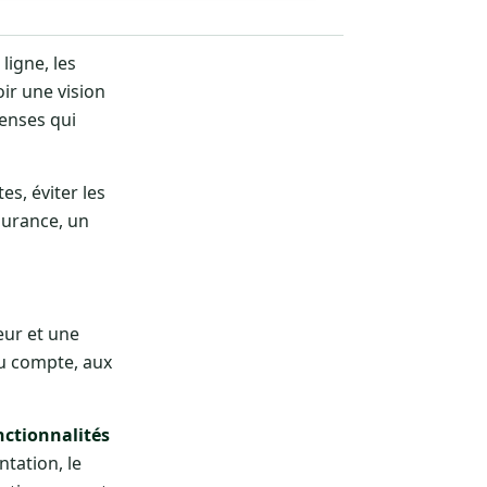
ligne, les
ir une vision
penses qui
es, éviter les
surance, un
eur et une
du compte, aux
nctionnalités
tation, le