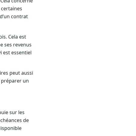
. Cela concerne
 certaines
 d’un contrat
is. Cela est
de ses revenus
i est essentiel
ires peut aussi
à préparer un
puie sur les
 échéances de
disponible