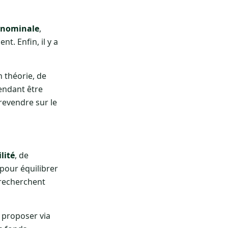
 nominale
,
t. Enfin, il y a
 théorie, de
endant être
revendre sur le
lité
, de
 pour équilibrer
 recherchent
 proposer via