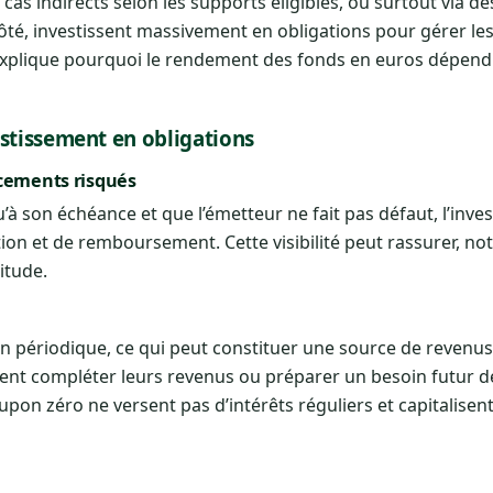
cas indirects selon les supports éligibles, ou surtout via d
côté, investissent massivement en obligations pour gérer le
 explique pourquoi le rendement des fonds en euros dépen
stissement en obligations
acements risqués
à son échéance et que l’émetteur ne fait pas défaut, l’inve
tion et de remboursement. Cette visibilité peut rassurer, 
titude.
n périodique, ce qui peut constituer une source de revenus
ent compléter leurs revenus ou préparer un besoin futur de
upon zéro ne versent pas d’intérêts réguliers et capitalisent