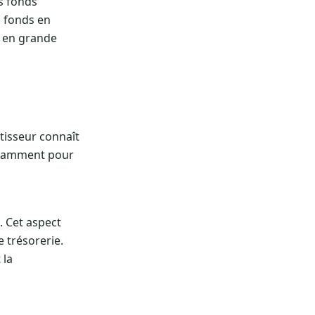
es fonds
s fonds en
d en grande
stisseur connaît
notamment pour
. Cet aspect
 trésorerie.
 la