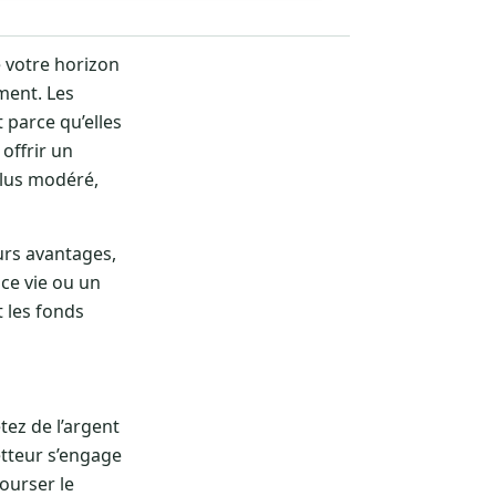
e votre horizon
ment. Les
parce qu’elles
offrir un
plus modéré,
eurs avantages,
nce vie ou un
t les fonds
tez de l’argent
etteur s’engage
bourser le