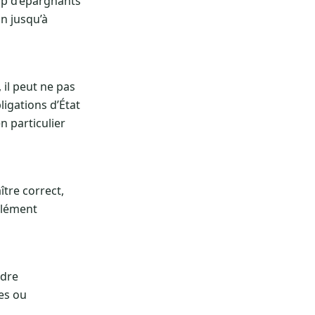
up d’épargnants
n jusqu’à
 il peut ne pas
ligations d’État
n particulier
ître correct,
 élément
ndre
es ou