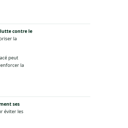
lutte contre le
oriser la
racé peut
renforcer la
ement ses
 éviter les