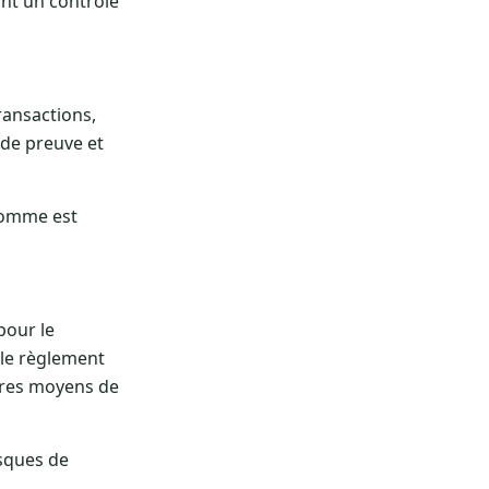
ant un contrôle
ransactions,
 de preuve et
 somme est
pour le
 le règlement
tres moyens de
isques de