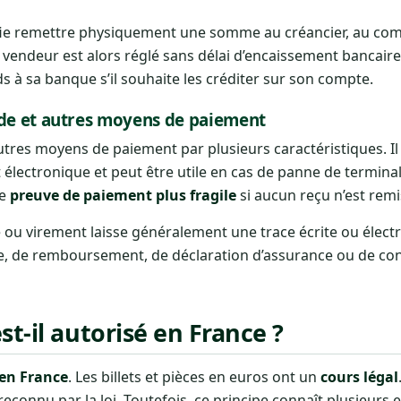
gnifie remettre physiquement une somme au créancier, au co
e vendeur est alors réglé sans délai d’encaissement bancair
ds à sa banque s’il souhaite les créditer sur son compte.
ide et autres moyens de paiement
utres moyens de paiement par plusieurs caractéristiques. Il
électronique et peut être utile en cas de panne de termina
ne
preuve de paiement plus fragile
si aucun reçu n’est remi
e ou virement laisse généralement une trace écrite ou élect
tige, de remboursement, de déclaration d’assurance ou de co
st-il autorisé en France ?
 en France
. Les billets et pièces en euros ont un
cours légal
connu par la loi. Toutefois, ce principe connaît plusieurs 