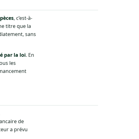
spèces
, c’est-à-
e titre que la
édiatement, sans
 par la loi
. En
ous les
 financement
.
ancaire de
teur a prévu