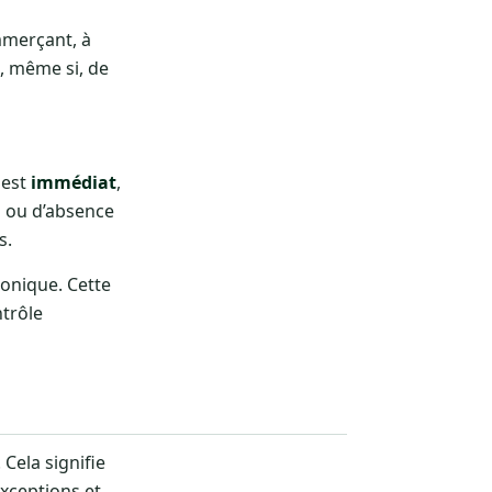
mmerçant, à
e, même si, de
 est
immédiat
,
l ou d’absence
s.
ronique. Cette
ntrôle
. Cela signifie
exceptions et