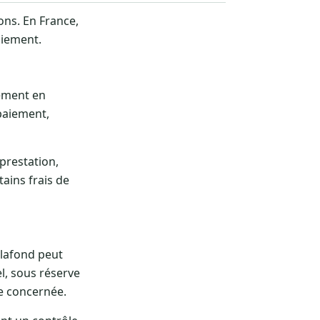
ons. En France,
aiement.
iement en
 paiement,
prestation,
ains frais de
plafond peut
l, sous réserve
le concernée.