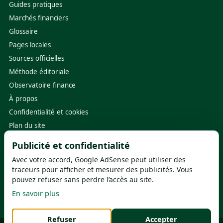
Guides pratiques
Marchés financiers
Glossaire
Pages locales
Sources officielles
Méthode éditoriale
Observatoire finance
À propos
Confidentialité et cookies
Plan du site
Publicité et confidentialité
Sources utiles
Avec votre accord, Google AdSense peut utiliser des
Banque de France
·
ACPR
traceurs pour afficher et mesurer des publicités. Vous
pouvez refuser sans perdre l’accès au site.
ABE Info Service
·
FGDR
En savoir plus
Service-Public.fr
·
ORIAS
Refuser
Accepter