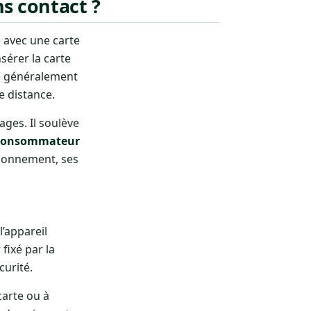
s contact ?
é avec une carte
sérer la carte
e généralement
e distance.
ges. Il soulève
 consommateur
ctionnement, ses
’appareil
fixé par la
curité.
carte ou à