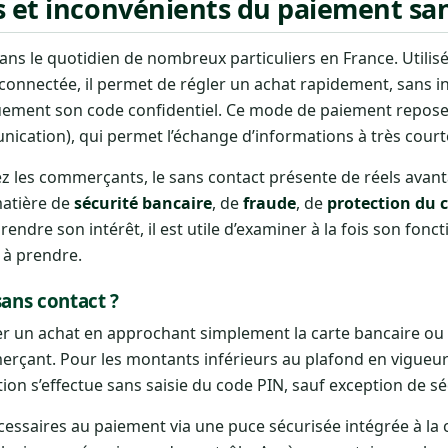
s et inconvénients du paiement san
ans le quotidien de nombreux particuliers en France. Utilis
nnectée, il permet de régler un achat rapidement, sans in
quement son code confidentiel. Ce mode de paiement repos
ication), qui permet l’échange d’informations à très court
z les commerçants, le sans contact présente de réels avanta
matière de
sécurité bancaire
, de
fraude
, de
protection du
endre son intérêt, il est utile d’examiner à la fois son fon
s à prendre.
ans contact ?
r un achat en approchant simplement la carte bancaire ou l
çant. Pour les montants inférieurs au plafond en vigueur 
on s’effectue sans saisie du code PIN, sauf exception de sé
écessaires au paiement via une puce sécurisée intégrée à la 