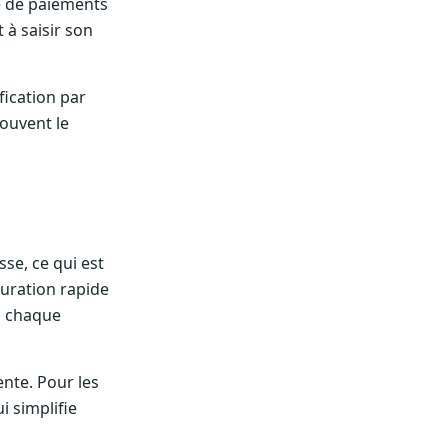
e de paiements
 à saisir son
fication par
souvent le
sse, ce qui est
auration rapide
à chaque
ente. Pour les
i simplifie