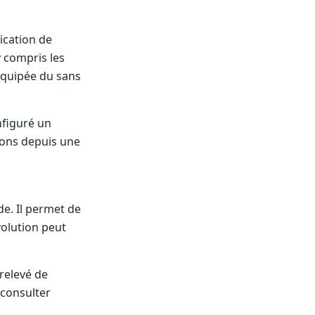
lication de
y compris les
 équipée du sans
nfiguré un
tions depuis une
de. Il permet de
volution peut
 relevé de
 consulter