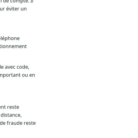
n de compte. Il
ur éviter un
téléphone
ctionnement
le avec code,
important ou en
ent reste
 distance,
 de fraude reste