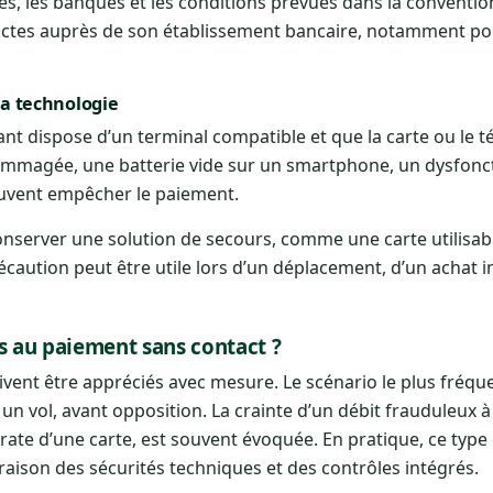
es, les banques et les conditions prévues dans la conventio
exactes auprès de son établissement bancaire, notamment po
a technologie
t dispose d’un terminal compatible et que la carte ou le 
ommagée, une batterie vide sur un smartphone, un dysfon
euvent empêcher le paiement.
 conserver une solution de secours, comme une carte utilisab
caution peut être utile lors d’un déplacement, d’un achat 
és au paiement sans contact ?
oivent être appréciés avec mesure. Le scénario le plus fréqu
u un vol, avant opposition. La crainte d’un débit frauduleux à
ate d’une carte, est souvent évoquée. En pratique, ce type
n raison des sécurités techniques et des contrôles intégrés.