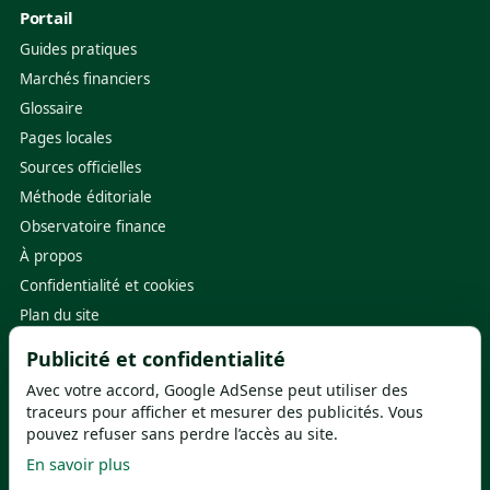
Portail
Guides pratiques
Marchés financiers
Glossaire
Pages locales
Sources officielles
Méthode éditoriale
Observatoire finance
À propos
Confidentialité et cookies
Plan du site
Publicité et confidentialité
Sources utiles
Avec votre accord, Google AdSense peut utiliser des
Banque de France
·
ACPR
traceurs pour afficher et mesurer des publicités. Vous
pouvez refuser sans perdre l’accès au site.
ABE Info Service
·
FGDR
En savoir plus
Service-Public.fr
·
ORIAS