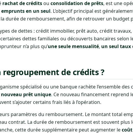
lé
rachat de crédits
ou
consolidation de prêts
, est une opé
s emprunts en un seul
. L’objectif principal est généraleme
la durée de remboursement, afin de retrouver un budget pl
pes de dettes : crédit immobilier, prêt auto, crédit travaux,
certaines dettes familiales ou découverts bancaires selon l
emprunteur n’a plus qu’
une seule mensualité
,
un seul taux
regroupement de crédits ?
organisme spécialisé ou une banque rachète l’ensemble des c
 nouveau prêt unique
. Ce nouveau financement reprend le
ent s’ajouter certains frais liés à l’opération.
sieurs paramètres du remboursement. Le montant total em
uveau contrat. La durée de remboursement est souvent plus l
vanche, cette durée supplémentaire peut augmenter le
coût