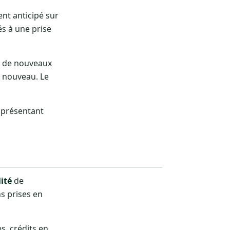
ent anticipé sur
és à une prise
re de nouveaux
à nouveau. Le
u présentant
lité
de
ns prises en
s, crédits en