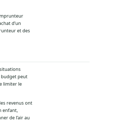
l’emprunteur
achat d’un
prunteur et des
 situations
u budget peut
 limiter le
les revenus ont
n enfant,
er de l’air au