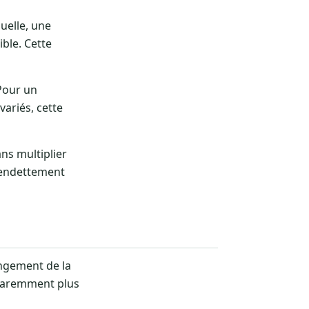
uelle, une
ble. Cette
 Pour un
variés, cette
ns multiplier
l’endettement
ongement de la
paremment plus