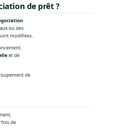
iation de prêt ?
égociation
taux ou des
 sont modifiées.
nancement.
elle
et de
egroupement de
ment,
rfois de