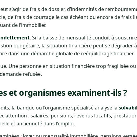
peut s’agir de frais de dossier, d’indemnités de remboursem
tie, de frais de courtage le cas échéant ou encore de frais li
ant de l’immobilier.
endettement
. Si la baisse de mensualité conduit à souscri
estion budgétaire, la situation financière peut se dégrader 
ire dans une démarche globale de rééquilibrage financier.
que. Une personne en situation financière trop fragilisée o
a demande refusée.
es et organismes examinent-ils ?
its, la banque ou l’organisme spécialisé analyse la
solvabi
c attention : salaires, pensions, revenus locatifs, prestatio
nelle et ancienneté dans l’emploi.
minées : loyer ou mensualité immobilière, pensions versée