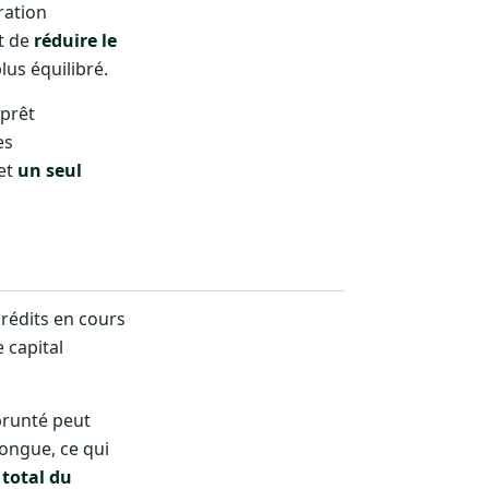
ration
nt de
réduire le
us équilibré.
 prêt
es
et
un seul
rédits en cours
 capital
prunté peut
ongue, ce qui
 total du