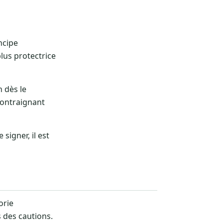
incipe
lus protectrice
 dès le
contraignant
signer, il est
orie
s des cautions.