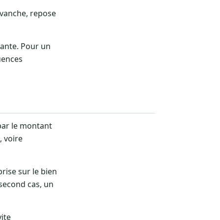
evanche, repose
tante. Pour un
quences
par le montant
 voire
 prise sur le bien
 second cas, un
vite