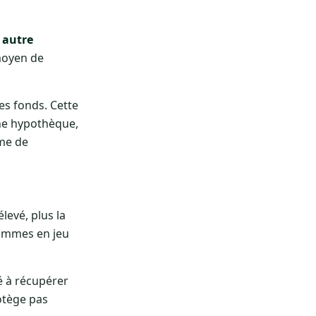
 autre
moyen de
es fonds. Cette
une hypothèque,
sme de
levé, plus la
 sommes en jeu
té à récupérer
otège pas