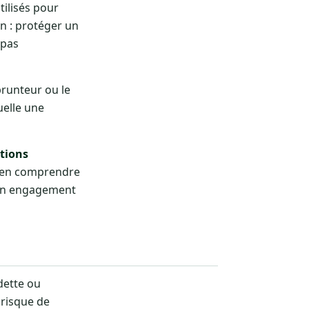
ilisés pour
un : protéger un
 pas
prunteur ou le
uelle une
tions
 bien comprendre
d’un engagement
dette ou
 risque de