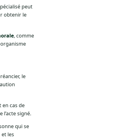
pécialisé peut
r obtenir le
orale
, comme
n organisme
réancier, le
caution
t en cas de
 l’acte signé.
rsonne qui se
et les