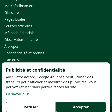
Marchés financiers
Glossaire
Pages locales
Sources officielles
Méthode éditoriale
Observatoire finance
À propos
Confidentialité et cookies
Plan du site
Publicité et confidentialité
Sources utiles
Avec votre accord, Google AdSense peut utiliser des
Banque de France
·
ACPR
traceurs pour afficher et mesurer des publicités. Vous
pouvez refuser sans perdre l’accès au site.
ABE Info Service
·
FGDR
En savoir plus
Service-Public.fr
·
ORIAS
Refuser
Accepter
© 2026
Banque Assurance France
- Guide indépendant - Éditeur : FDN -
Préférences cookies