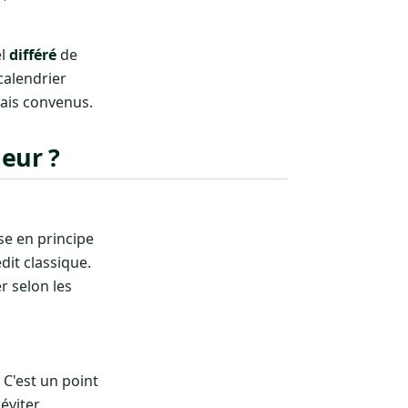
el
différé
de
calendrier
lais convenus.
neur ?
se en principe
dit classique.
r selon les
. C'est un point
éviter