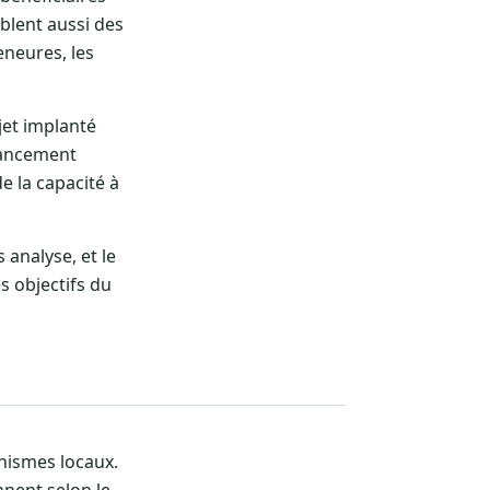
iblent aussi des
neures, les
jet implanté
nancement
e la capacité à
 analyse, et le
es objectifs du
anismes locaux.
nnent selon le