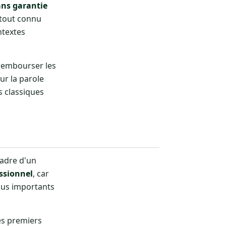
ans garantie
urtout connu
ntextes
 rembourser les
ur la parole
s classiques
adre d'un
ssionnel
, car
lus importants
es premiers