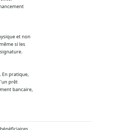
financement
hysique et non
 même si les
 signature.
. En pratique,
'un prêt
ement bancaire,
bénéficiaires