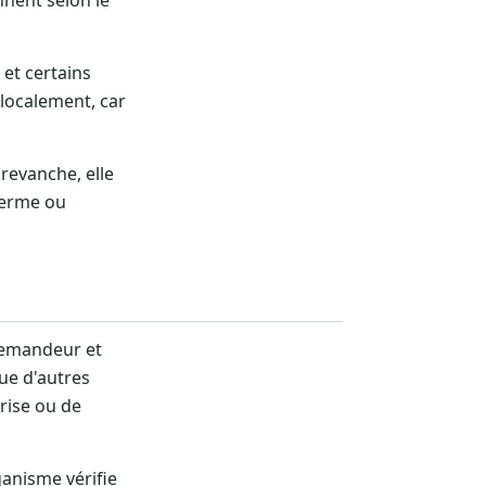
et certains
 localement, car
revanche, elle
terme ou
 demandeur et
ue d'autres
rise ou de
rganisme vérifie