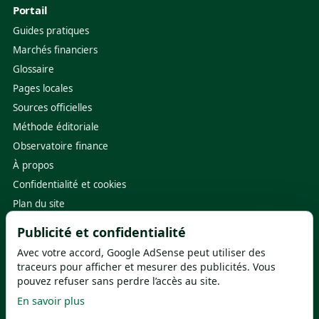
Portail
Guides pratiques
Marchés financiers
Glossaire
Pages locales
Sources officielles
Méthode éditoriale
Observatoire finance
À propos
Confidentialité et cookies
Plan du site
Publicité et confidentialité
Sources utiles
Avec votre accord, Google AdSense peut utiliser des
Banque de France
·
ACPR
traceurs pour afficher et mesurer des publicités. Vous
pouvez refuser sans perdre l’accès au site.
ABE Info Service
·
FGDR
En savoir plus
Service-Public.fr
·
ORIAS