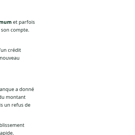
imum
et parfois
r son compte.
’un crédit
à nouveau
 banque a donné
 du montant
is un refus de
ablissement
apide.