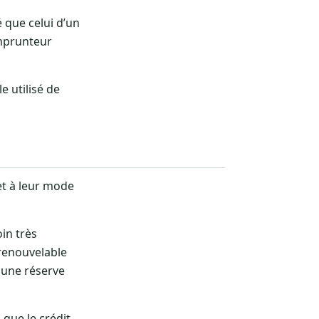
é que celui d’un
emprunteur
e utilisé de
et à leur mode
oin très
 renouvelable
 une réserve
s que le crédit