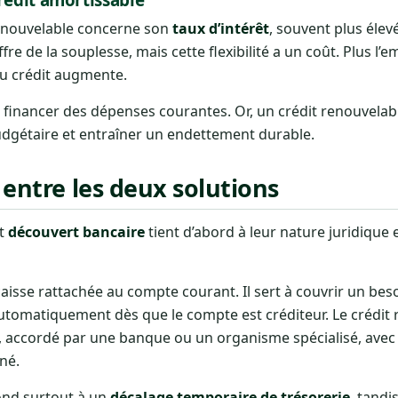
 renouvelable concerne son
taux d’intérêt
, souvent plus élev
re de la souplesse, mais cette flexibilité a un coût. Plus l’
du crédit augmente.
 financer des dépenses courantes. Or, un crédit renouvelabl
 budgétaire et entraîner un endettement durable.
 entre les deux solutions
t
découvert bancaire
tient d’abord à leur nature juridique 
caisse rattachée au compte courant. Il sert à couvrir un bes
utomatiquement dès que le compte est créditeur. Le crédit
n, accordé par une banque ou un organisme spécialisé, avec
né.
ond surtout à un
décalage temporaire de trésorerie
, tandi