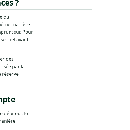
nces ?
e qui
a même manière
mprunteur. Pour
sentiel avant
uer des
risée par la
e réserve
ompte
e débiteur. En
manière