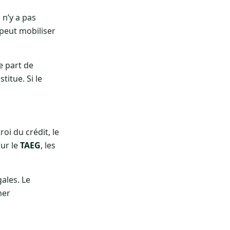
 n’y a pas
peut mobiliser
 part de
titue. Si le
oi du crédit, le
sur le
TAEG
, les
ales. Le
mer