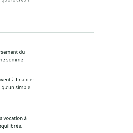
ersement du
s une somme
uvent à financer
 qu’un simple
as vocation à
quilibrée.