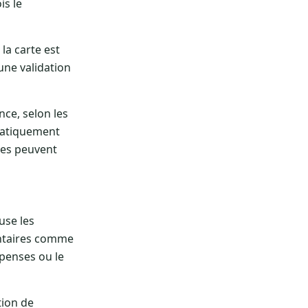
is le
la carte est
une validation
nce, selon les
ématiquement
nes peuvent
use les
entaires comme
épenses ou le
tion de