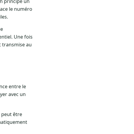
en principe un
lace le numéro
les.
de
ntiel. Une fois
st transmise au
nce entre le
ayer avec un
l peut être
omatiquement