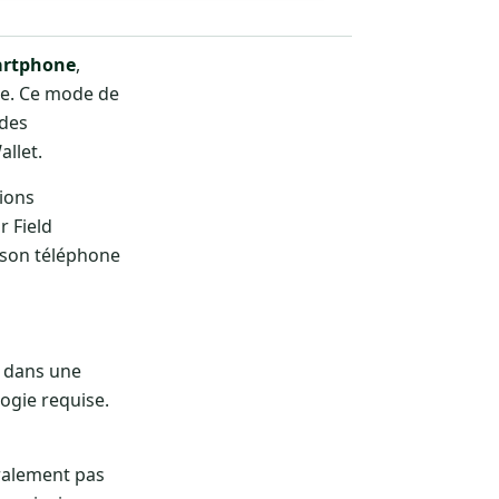
artphone
,
que. Ce mode de
 des
llet.
tions
r Field
 son téléphone
e dans une
logie requise.
éralement pas