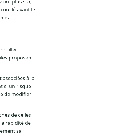
oire plus sûr,
rouillé avant le
onds
rouiller
biles proposent
 associées à la
t si un risque
dé de modifier
ches de celles
la rapidité de
idement sa