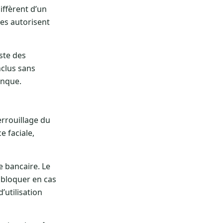
iffèrent d’un
res autorisent
iste des
nclus sans
anque.
errouillage du
e faciale,
e bancaire. Le
 bloquer en cas
’utilisation