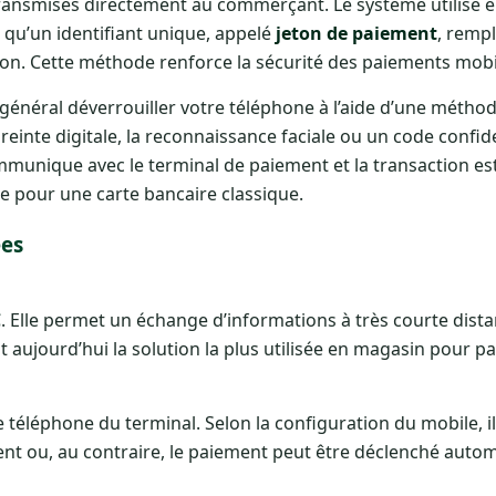
i transmises directement au commerçant. Le système utilise 
ie qu’un identifiant unique, appelé
jeton de paiement
, remp
ion. Cette méthode renforce la sécurité des paiements mobi
néral déverrouiller votre téléphone à l’aide d’une métho
einte digitale, la reconnaissance faciale ou un code confide
communique avec le terminal de paiement et la transaction e
 pour une carte bancaire classique.
ées
C
. Elle permet un échange d’informations à très courte dista
t aujourd’hui la solution la plus utilisée en magasin pour p
 le téléphone du terminal. Selon la configuration du mobile, i
ment ou, au contraire, le paiement peut être déclenché aut