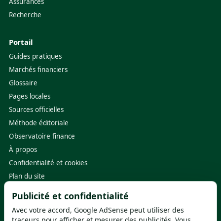
Assurances
Recherche
Portail
Guides pratiques
Marchés financiers
Glossaire
Pages locales
Sources officielles
Méthode éditoriale
Observatoire finance
À propos
Confidentialité et cookies
Plan du site
Publicité et confidentialité
Sources utiles
Avec votre accord, Google AdSense peut utiliser des
Banque de France
·
ACPR
traceurs pour afficher et mesurer des publicités. Vous