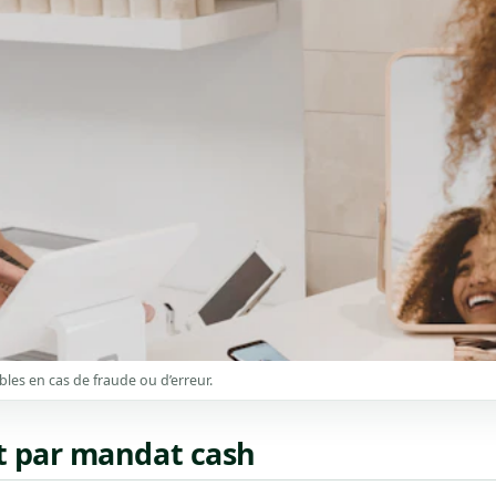
bles en cas de fraude ou d’erreur.
t par mandat cash