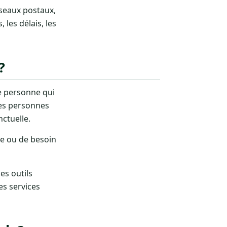
éseaux postaux,
, les délais, les
?
ne personne qui
les personnes
nctuelle.
le ou de besoin
es outils
es services