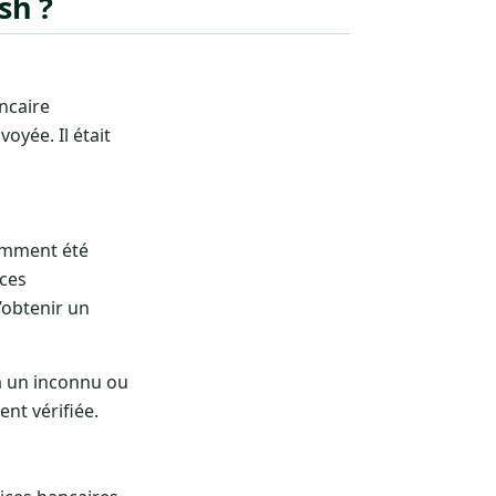
sh ?
ncaire
oyée. Il était
tamment été
nces
d’obtenir un
 à un inconnu ou
nt vérifiée.