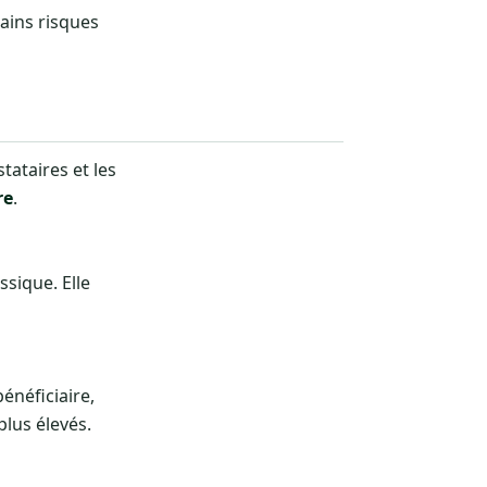
tains risques
tataires et les
re
.
sique. Elle
énéficiaire,
plus élevés.