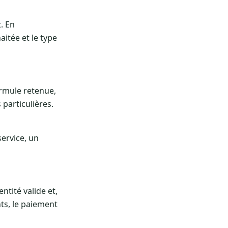
. En
aitée et le type
ormule retenue,
particulières.
service, un
ntité valide et,
nts, le paiement