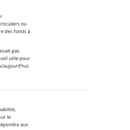
er
rticuliers ou
tre des fonds à
osait pas
util utile pour
u’aujourd’hui.
abilité,
ur le
 répondre aux