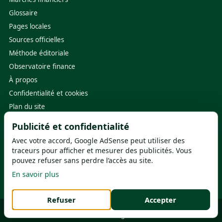
Glossaire
Pages locales
Sources officielles
Méthode éditoriale
Observatoire finance
À propos
Confidentialité et cookies
Plan du site
Publicité et confidentialité
Sources utiles
Avec votre accord, Google AdSense peut utiliser des
Banque de France
·
ACPR
traceurs pour afficher et mesurer des publicités. Vous
pouvez refuser sans perdre l’accès au site.
ABE Info Service
·
FGDR
En savoir plus
Service-Public.fr
·
ORIAS
Refuser
Accepter
© 2026
Banque Assurance France
- Guide indépendant - Éditeur : FDN -
Préférences cookies
Mentions légales