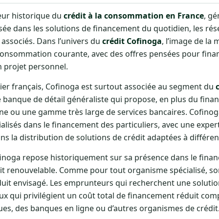
eur historique du
crédit à la consommation en France
, gé
ée dans les solutions de financement du quotidien, les rése
 associés. Dans l’univers du
crédit Cofinoga
, l’image de la
 consommation courante, avec des offres pensées pour finan
n projet personnel.
ier français, Cofinoga est surtout associée au segment du
ne banque de détail généraliste qui propose, en plus du fi
ne ou une gamme très large de services bancaires. Cofinoga
alisés dans le financement des particuliers, avec une exper
 la distribution de solutions de crédit adaptées à différent
finoga repose historiquement sur sa présence dans le finan
t renouvelable. Comme pour tout organisme spécialisé, so
duit envisagé. Les emprunteurs qui recherchent une solution
eux qui privilégient un coût total de financement réduit co
es, des banques en ligne ou d’autres organismes de crédit