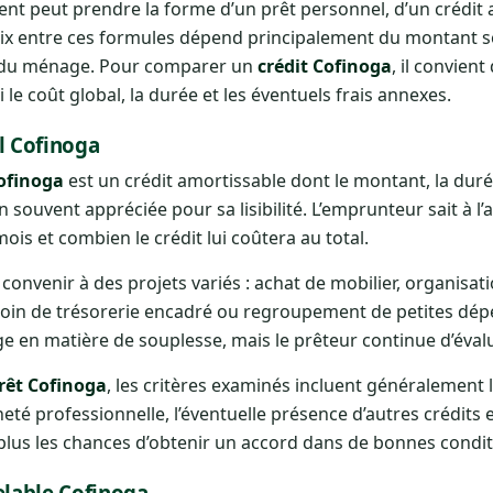
nt peut prendre la forme d’un prêt personnel, d’un crédit 
ix entre ces formules dépend principalement du montant sou
du ménage. Pour comparer un
crédit Cofinoga
, il convien
le coût global, la durée et les éventuels frais annexes.
l Cofinoga
ofinoga
est un crédit amortissable dont le montant, la durée
ion souvent appréciée pour sa lisibilité. L’emprunteur sait à
s et combien le crédit lui coûtera au total.
 convenir à des projets variés : achat de mobilier, organisa
n de trésorerie encadré ou regroupement de petites dépens
e en matière de souplesse, mais le prêteur continue d’évalue
rêt Cofinoga
, les critères examinés incluent généralement 
eté professionnelle, l’éventuelle présence d’autres crédits 
, plus les chances d’obtenir un accord dans de bonnes condit
elable Cofinoga