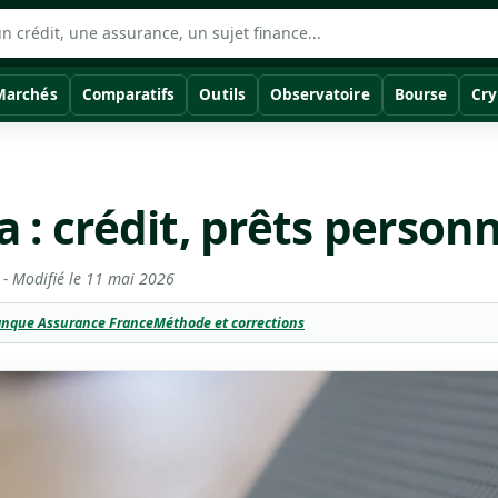
Marchés
Comparatifs
Outils
Observatoire
Bourse
Cry
 : crédit, prêts person
- Modifié le
11 mai 2026
Banque Assurance France
Méthode et corrections