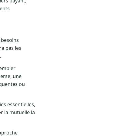
iers payant,
ments
s besoins
ra pas les
.
sembler
verse, une
équentes ou
es essentielles,
er la mutuelle la
approche