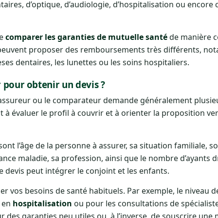
aires, d’optique, d’audiologie, d’hospitalisation ou encore 
de
comparer les garanties de mutuelle santé
de manière c
e peuvent proposer des remboursements très différents, no
s dentaires, les lunettes ou les soins hospitaliers.
r pour obtenir un devis ?
 l’assureur ou le comparateur demande généralement plusie
 évaluer le profil à couvrir et à orienter la proposition v
t l’âge de la personne à assurer, sa situation familiale, so
nce maladie, sa profession, ainsi que le nombre d’ayants dro
e devis peut intégrer le conjoint et les enfants.
er vos besoins de santé habituels. Par exemple, le niveau d
, en
hospitalisation
ou pour les consultations de spécialist
ur des garanties peu utiles ou, à l’inverse, de souscrire une