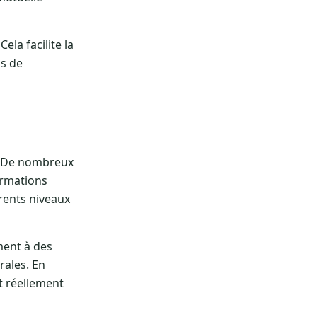
ela facilite la
ds de
e. De nombreux
ormations
érents niveaux
ement à des
rales. En
st réellement