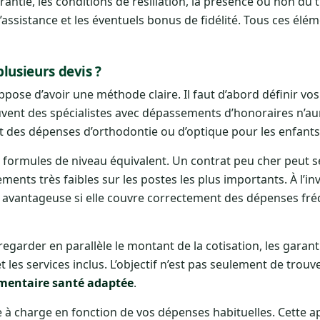
rantie, les conditions de résiliation, la présence ou non du t
d’assistance et les éventuels bonus de fidélité. Tous ces élé
usieurs devis ?
ose d’avoir une méthode claire. Il faut d’abord définir vo
uvent des spécialistes avec dépassements d’honoraires n’au
 des dépenses d’orthodontie ou d’optique pour les enfants
s formules de niveau équivalent. Un contrat peu cher peut 
ements très faibles sur les postes les plus importants. À l’in
s avantageuse si elle couvre correctement des dépenses fr
egarder en parallèle le montant de la cotisation, les garanti
t les services inclus. L’objectif n’est pas seulement de trouv
entaire santé adaptée
.
ste à charge en fonction de vos dépenses habituelles. Cette 