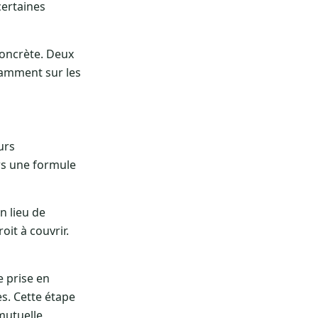
certaines
oncrète. Deux
tamment sur les
urs
ers une formule
n lieu de
it à couvrir.
e prise en
es. Cette étape
 mutuelle