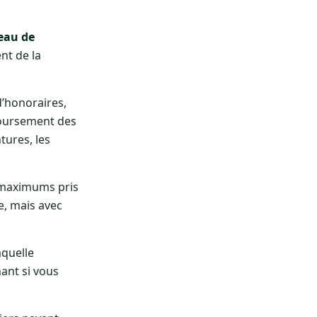
eau de
nt de la
d’honoraires,
mboursement des
tures, les
s maximums pris
e, mais avec
aquelle
ant si vous