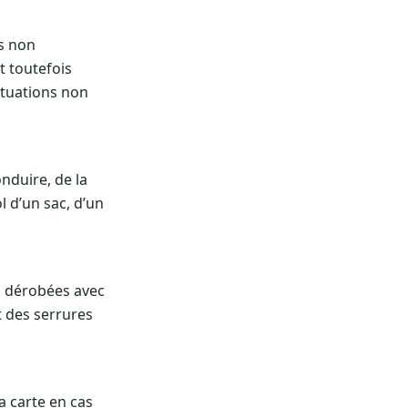
s non
t toutefois
ituations non
nduire, de la
l d’un sac, d’un
u dérobées avec
 des serrures
a carte en cas