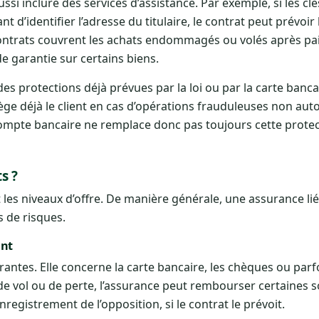
ssi inclure des services d’assistance. Par exemple, si les cl
d’identifier l’adresse du titulaire, le contrat peut prévoir 
 contrats couvrent les achats endommagés ou volés après pa
e garantie sur certains biens.
des protections déjà prévues par la loi ou par la carte banc
ège déjà le client en cas d’opérations frauduleuses non aut
ompte bancaire ne remplace donc pas toujours cette protect
s ?
t les niveaux d’offre. De manière générale, une assurance l
s de risques.
ent
ourantes. Elle concerne la carte bancaire, les chèques ou parf
 de vol ou de perte, l’assurance peut rembourser certaines
registrement de l’opposition, si le contrat le prévoit.