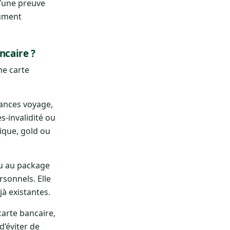
d’une preuve
cument
ncaire ?
ne carte
rances voyage,
s-invalidité ou
ique, gold ou
ou au package
rsonnels. Elle
jà existantes.
carte bancaire,
d’éviter de