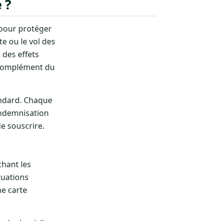
 ?
pour protéger
te ou le vol des
 des effets
n complément du
andard. Chaque
indemnisation
de souscrire.
hant les
tuations
ne carte