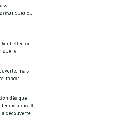
ussi
nformatiques ou
 client effectue
r que la
couverte, mais
e, tandis
ition dès que
ndemnisation. Il
e la découverte