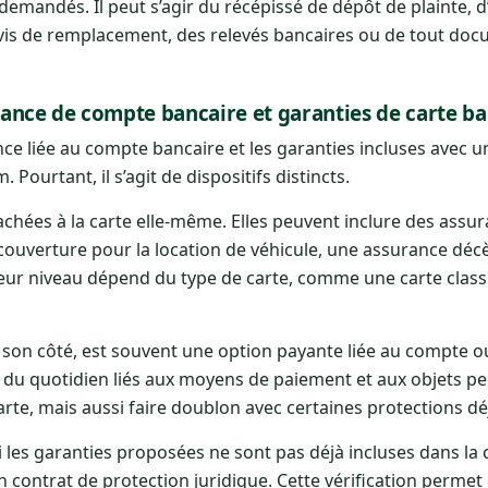
 demandés. Il peut s’agir du récépissé de dépôt de plainte, 
devis de remplacement, des relevés bancaires ou de tout do
urance de compte bancaire et garanties de carte ba
nce liée au compte bancaire et les garanties incluses avec u
 Pourtant, il s’agit de dispositifs distincts.
achées à la carte elle-même. Elles peuvent inclure des assu
couverture pour la location de véhicule, une assurance décè
Leur niveau dépend du type de carte, comme une carte class
e son côté, est souvent une option payante liée au compte 
s du quotidien liés aux moyens de paiement et aux objets pe
rte, mais aussi faire doublon avec certaines protections dé
r si les garanties proposées ne sont pas déjà incluses dans la 
contrat de protection juridique. Cette vérification permet 