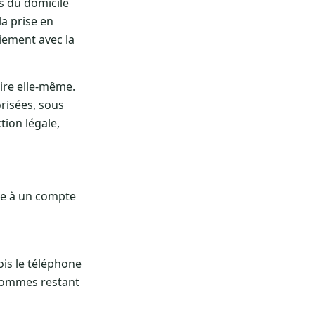
és du domicile
la prise en
iement avec la
aire elle-même.
orisées, sous
ion légale,
iée à un compte
ois le téléphone
 sommes restant