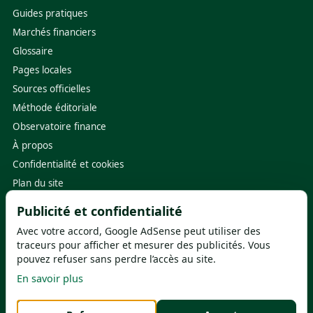
Guides pratiques
Marchés financiers
Glossaire
Pages locales
Sources officielles
Méthode éditoriale
Observatoire finance
À propos
Confidentialité et cookies
Plan du site
Publicité et confidentialité
Sources utiles
Avec votre accord, Google AdSense peut utiliser des
Banque de France
·
ACPR
traceurs pour afficher et mesurer des publicités. Vous
pouvez refuser sans perdre l’accès au site.
ABE Info Service
·
FGDR
En savoir plus
Service-Public.fr
·
ORIAS