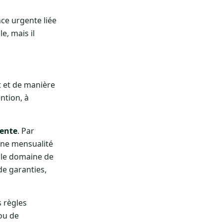
nce urgente liée
e, mais il
t et de manière
ntion, à
gente
. Par
une mensualité
 le domaine de
de garanties,
s règles
ou de