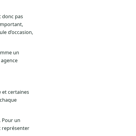
t donc pas
 important,
le d’occasion,
 comme un
n agence
 et certaines
t chaque
. Pour un
t représenter