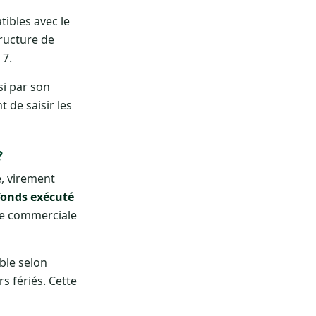
tibles avec le
tructure de
 7.
si par son
 de saisir les
?
é, virement
fonds exécuté
que commerciale
able selon
rs fériés. Cette
s