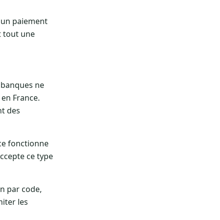
, un paiement
t tout une
s banques ne
 en France.
nt des
ce fonctionne
accepte ce type
on par code,
iter les