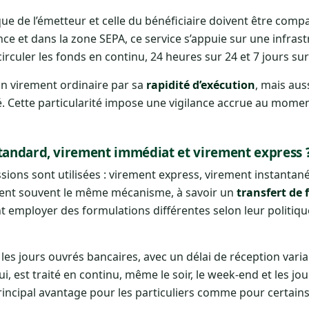
que de l’émetteur et celle du bénéficiaire doivent être compa
nce et dans la zone SEPA, ce service s’appuie sur une infras
rculer les fonds en continu, 24 heures sur 24 et 7 jours sur
un virement ordinaire par sa
rapidité d’exécution
, mais aus
é. Cette particularité impose une vigilance accrue au moment
standard, virement immédiat et virement express 
sions sont utilisées : virement express, virement instantan
nent souvent le même mécanisme, à savoir un
transfert de 
nt employer des formulations différentes selon leur politi
 les jours ouvrés bancaires, avec un délai de réception vari
lui, est traité en continu, même le soir, le week-end et les jou
rincipal avantage pour les particuliers comme pour certain