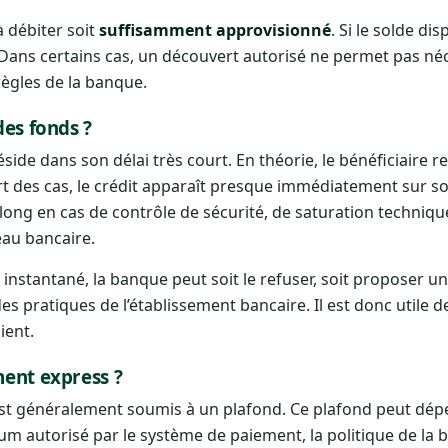
à débiter soit
suffisamment approvisionné
. Si le solde di
e. Dans certains cas, un découvert autorisé ne permet pas n
règles de la banque.
des fonds ?
side dans son délai très court. En théorie, le bénéficiaire re
art des cas, le crédit apparaît presque immédiatement sur s
 long en cas de contrôle de sécurité, de saturation techniqu
eau bancaire.
n instantané, la banque peut soit le refuser, soit proposer 
 pratiques de l’établissement bancaire. Il est donc utile de 
ient.
ment express ?
st généralement soumis à un plafond. Ce plafond peut dép
m autorisé par le système de paiement, la politique de la b