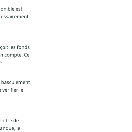
sponible est
écessairement
çoit les fonds
on compte. Ce
e
un basculement
vérifier le
endre de
anque, le