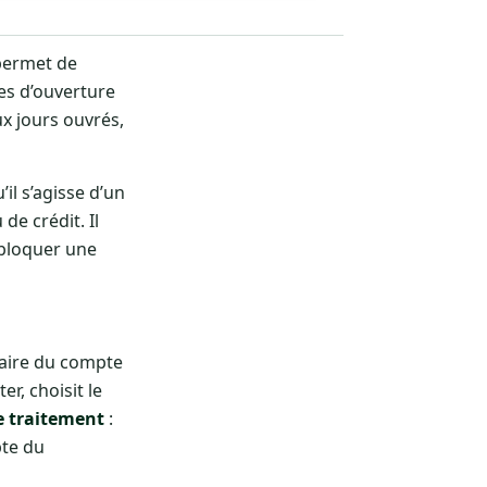
permet de
es d’ouverture
x jours ouvrés,
’il s’agisse d’un
e crédit. Il
ébloquer une
laire du compte
r, choisit le
e traitement
:
pte du