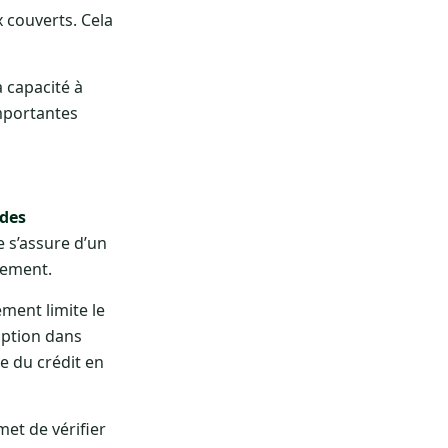
x couverts. Cela
a capacité à
importantes
des
e s’assure d’un
cement.
ment limite le
ription dans
e du crédit en
met de vérifier