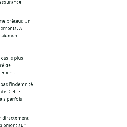
’assurance
sme prêteur. Un
gements. À
 paiement.
 cas le plus
ré de
lement.
 pas l’indemnité
nté. Cette
ais parfois
er directement
galement sur