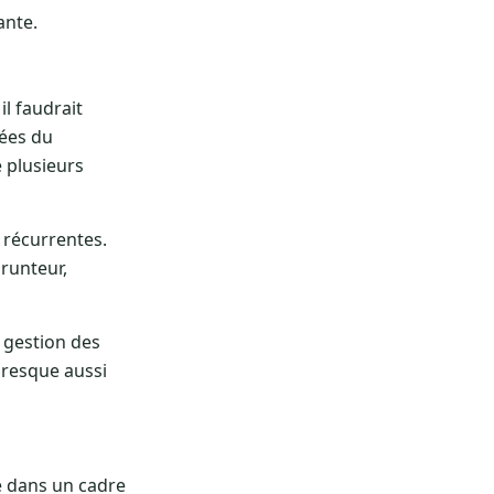
ante.
l faudrait
nées du
e plusieurs
 récurrentes.
runteur,
a gestion des
presque aussi
ce dans un cadre