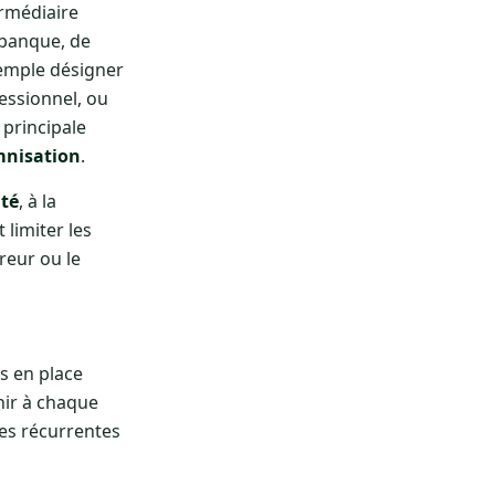
rmédiaire
 banque, de
exemple désigner
essionnel, ou
 principale
emnisation
.
ité
, à la
limiter les
ureur ou le
s en place
nir à chaque
res récurrentes