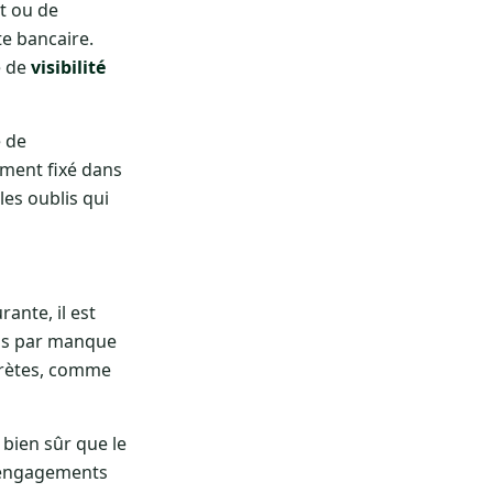
t ou de
te bancaire.
e de
visibilité
e de
ement fixé dans
les oublis qui
ante, il est
ais par manque
crètes, comme
bien sûr que le
s engagements