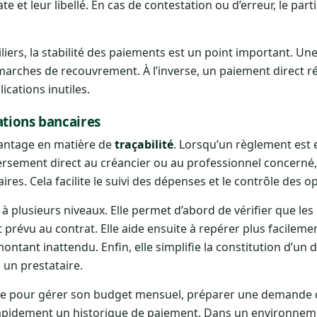
 et leur libellé. En cas de contestation ou d’erreur, le part
iers, la stabilité des paiements est un point important. U
arches de recouvrement. À l’inverse, un paiement direct ré
ications inutiles.
ations bancaires
vantage en matière de
traçabilité
. Lorsqu’un règlement est 
sement direct au créancier ou au professionnel concerné, i
res. Cela facilite le suivi des dépenses et le contrôle des o
ile à plusieurs niveaux. Elle permet d’abord de vérifier que l
 prévu au contrat. Elle aide ensuite à repérer plus facileme
tant inattendu. Enfin, elle simplifie la constitution d’un d
 un prestataire.
tique pour gérer son budget mensuel, préparer une demande d
 rapidement un historique de paiement. Dans un environnem