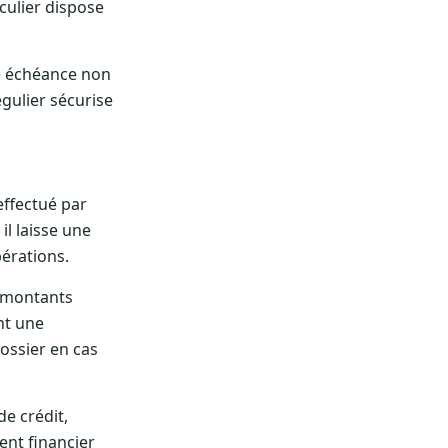
iculier dispose
ne échéance non
gulier sécurise
effectué par
l laisse une
pérations.
es montants
nt une
ossier en cas
e crédit,
ent financier