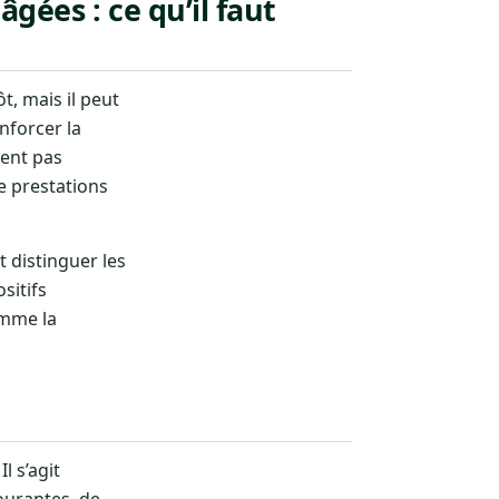
gées : ce qu’il faut
, mais il peut
enforcer la
sent pas
e prestations
aut distinguer les
sitifs
omme la
l s’agit
ourantes, de