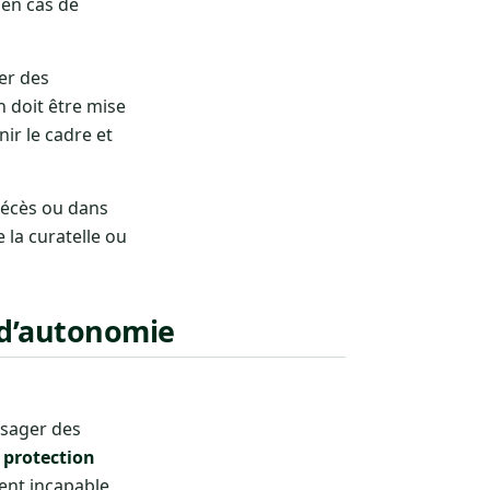
 en cas de
uer des
n doit être mise
ir le cadre et
décès ou dans
 la curatelle ou
e d’autonomie
isager des
protection
ient incapable