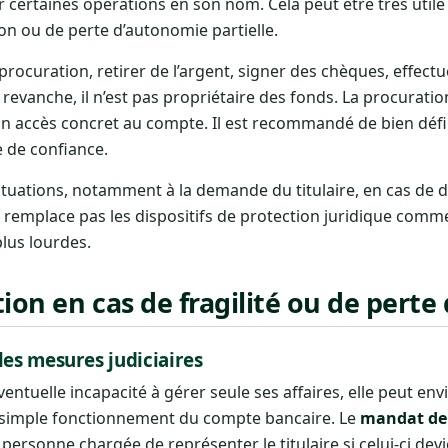
 certaines opérations en son nom. Cela peut être très utile
ion ou de perte d’autonomie partielle.
procuration, retirer de l’argent, signer des chèques, effect
revanche, il n’est pas propriétaire des fonds. La procuratio
un accès concret au compte. Il est recommandé de bien défin
 de confiance.
ituations, notamment à la demande du titulaire, en cas de 
e remplace pas les dispositifs de protection juridique comme
plus lourdes.
ction en cas de fragilité ou de pert
les mesures judiciaires
ntuelle incapacité à gérer seule ses affaires, elle peut env
 simple fonctionnement du compte bancaire. Le
mandat de 
ersonne chargée de représenter le titulaire si celui-ci dev