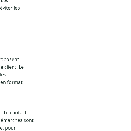
 Les
viter les
proposent
e client. Le
les
u en format
. Le contact
 démarches sont
ne, pour