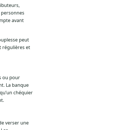
ibuteurs,
s personnes
ompte avant
ouplesse peut
t régulières et
s ou pour
nt. La banque
 qu’un chéquier
t.
de verser une