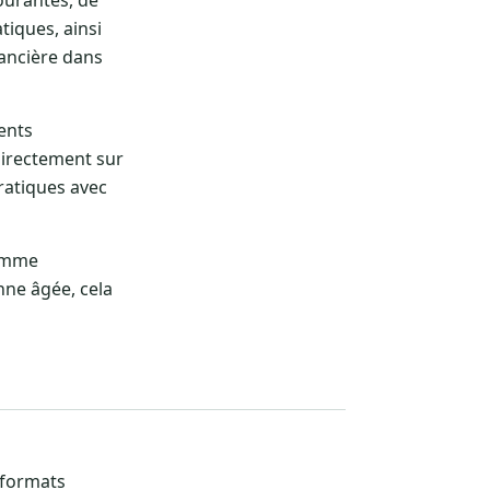
tiques, ainsi
nancière dans
ents
directement sur
pratiques avec
comme
onne âgée, cela
s formats