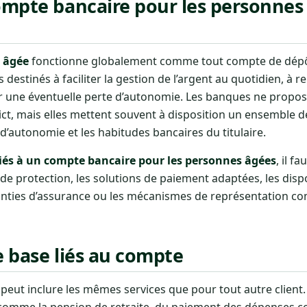
ompte bancaire pour les personnes â
 âgée
fonctionne globalement comme tout compte de dépôt
destinés à faciliter la gestion de l’argent au quotidien, à r
r une éventuelle perte d’autonomie. Les banques ne propo
ict, mais elles mettent souvent à disposition un ensemble d
au d’autonomie et les habitudes bancaires du titulaire.
ciés à un compte bancaire pour les personnes âgées
, il f
 de protection, les solutions de paiement adaptées, les dispo
aranties d’assurance ou les mécanismes de représentation c
e base liés au compte
ut inclure les mêmes services que pour tout autre client. I
comme la pension de retraite, du paiement des dépenses c