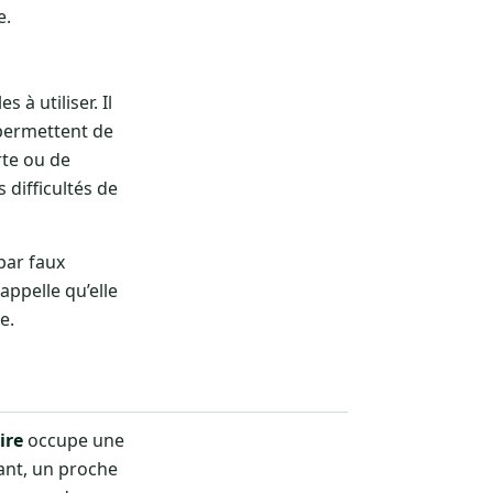
e.
 à utiliser. Il
 permettent de
rte ou de
 difficultés de
par faux
appelle qu’elle
e.
ire
occupe une
fant, un proche